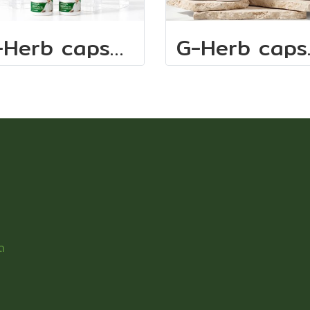
G-Herb capsule 1
G-H
ด