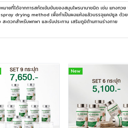
หมายที่ได้จากการสกัดเข้มข้นของสมุนไพรนานาชนิด เช่น แทงทวย พุท
 spray drying method เพื่อทำเป็นผงแห้งแล้วบรรจุแคปซูล ด้วยเครื
อง สะดวกสำหรับพกพา และรับประทาน เสริมภูมิต้านทานร่างกาย
New