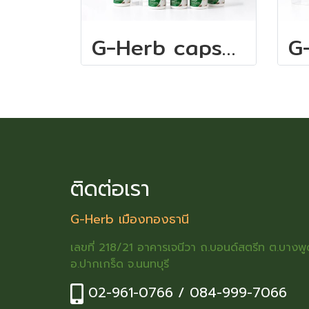
G-Herb capsule 1
ติดต่อเรา
G-Herb เมืองทองธานี
เลขที่ 218/21 อาคารเจนีวา ถ.บอนด์สตรีท ต.บางพู
อ.ปากเกร็ด จ.นนทบุรี
02-961-0766 / 084-999-7066