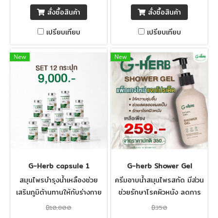
สั่งซื้อสินค้า
สั่งซื้อสินค้า
เปรียบเทียบ
เปรียบเทียบ
New
New
G-Herb capsule 1
G-herb Shower Gel
สมุนไพรบำรุงน้ำเหลืองช่วย
ครีมอาบน้ำสมุนไพรสกัด มีส่วน
เสริมภูมิต้านทานให้กับร่างกาย
ช่วยรักษาโรคผิวหนัง ลดการ
อักเสบของผิว แก้ผดผื่นคัน และ
฿10,800
฿350
คงความชุ่มชื่นของผิว