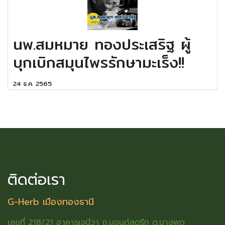
นพ.สมหมาย ทองประเสริฐ ผู้
บุกเบิกสมุนไพรรักษามะเร็ง!!
24 ธ.ค. 2565
ติดต่อเรา
G-Herb เมืองทองธานี
เลขที่ 218/21 อาคารเจนีวา ถ.บอนด์สตรีท ต.บางพูด