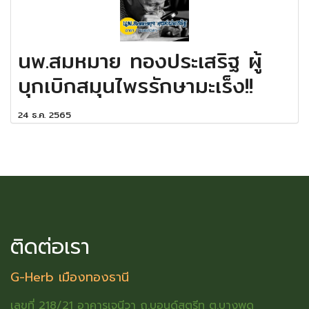
นพ.สมหมาย ทองประเสริฐ ผู้
บุกเบิกสมุนไพรรักษามะเร็ง!!
24 ธ.ค. 2565
ติดต่อเรา
G-Herb เมืองทองธานี
เลขที่ 218/21 อาคารเจนีวา ถ.บอนด์สตรีท ต.บางพูด